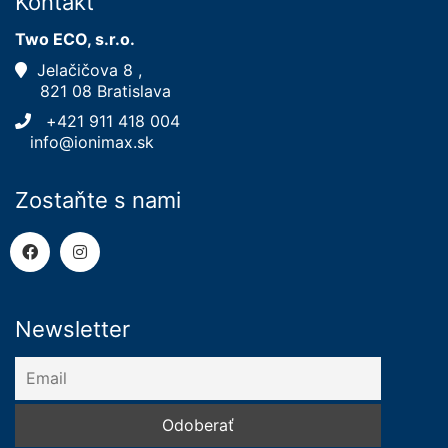
Kontakt
Two ECO, s.r.o.
Jelačičova 8 ,
821 08 Bratislava
+421 911 418 004
info@ionimax.sk
Zostaňte s nami
Newsletter