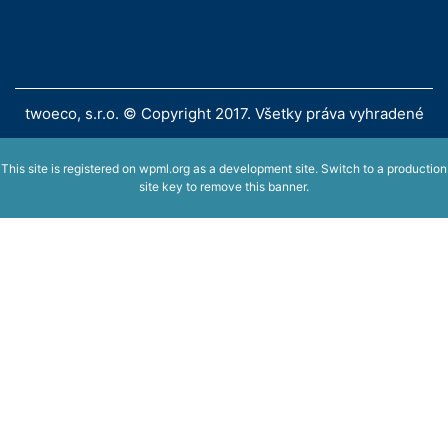
twoeco, s.r.o. © Copyright 2017. Všetky práva vyhradené
This site is registered on
wpml.org
as a development site. Switch to a production
site key to
remove this banner
.