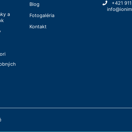
+421 911
Blog
info@ionim
ky a
Fotogaléria
ok
Kontakt
y
ori
sobných
é