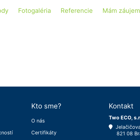
ody
Fotogaléria
Referencie
Mám záujem
Kto sme?
Kontakt
Two ECO, s.r
O nás
Jelačičova
cností
Certifikáty
821 08 Bra