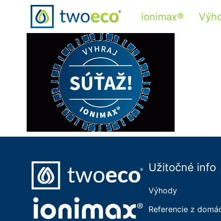
ionimax®
Výh
Užitočné info
Výhody
Referencie z domá