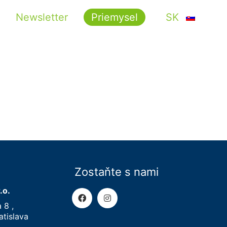
Newsletter
Priemysel
SK
Zostaňte s nami
.o.
 8 ,
tislava